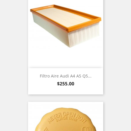
Filtro Aire Audi A4 A5 Q5...
Precio
$255.00