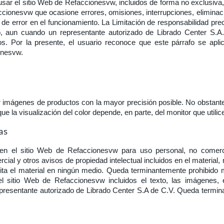
usar el sitio Web de Refaccionesvw, incluidos de forma no exclusiva
accionesvw que ocasione errores, omisiones, interrupciones, eliminac
po de error en el funcionamiento. La Limitación de responsabilidad pre
mo, aun cuando un representante autorizado de Librado Center S.A
os. Por la presente, el usuario reconoce que este párrafo se apli
onesvw.
r imágenes de productos con la mayor precisión posible. No obstante
e la visualización del color depende, en parte, del monitor que utilic
as
 en el sitio Web de Refaccionesvw para uso personal, no comerc
ial y otros avisos de propiedad intelectual incluidos en el material, n
 el material en ningún medio. Queda terminantemente prohibido modific
 del sitio Web de Refaccionesvw incluidos el texto, las imágenes,
representante autorizado de Librado Center S.A de C.V. Queda termi