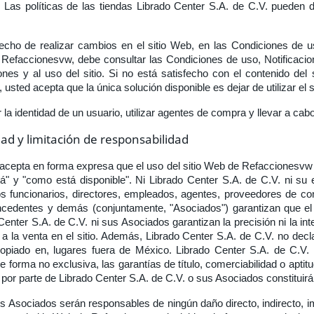
 Las políticas de las tiendas Librado Center S.A. de C.V. pueden di
echo de realizar cambios en el sitio Web, en las Condiciones de us
Refaccionesvw, debe consultar las Condiciones de uso, Notificacion
es y al uso del sitio. Si no está satisfecho con el contenido del
 usted acepta que la única solución disponible es dejar de utilizar e
r la identidad de un usuario, utilizar agentes de compra y llevar a cabo
ad y limitación de responsabilidad
d acepta en forma expresa que el uso del sitio Web de Refaccionesvw s
" y "como está disponible". Ni Librado Center S.A. de C.V. ni su e
funcionarios, directores, empleados, agentes, proveedores de cont
oncedentes y demás (conjuntamente, "Asociados") garantizan que el
Center S.A. de C.V. ni sus Asociados garantizan la precisión ni la int
a la venta en el sitio. Además, Librado Center S.A. de C.V. no decla
ropiado en, lugares fuera de México. Librado Center S.A. de C.V.
 de forma no exclusiva, las garantías de título, comerciabilidad o apt
 por parte de Librado Center S.A. de C.V. o sus Asociados constituirá
us Asociados serán responsables de ningún daño directo, indirecto, i