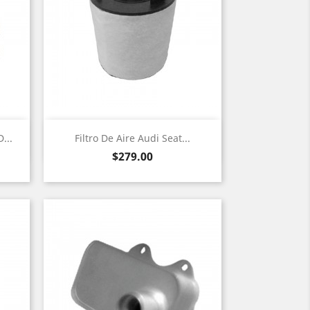
Vista rápida

...
Filtro De Aire Audi Seat...
Precio
$279.00