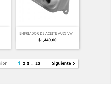
Vista rápida

ENFRIADOR DE ACEITE AUDI VW...
Precio
$1,449.00
1
rior
Siguiente
2
3
…
28
