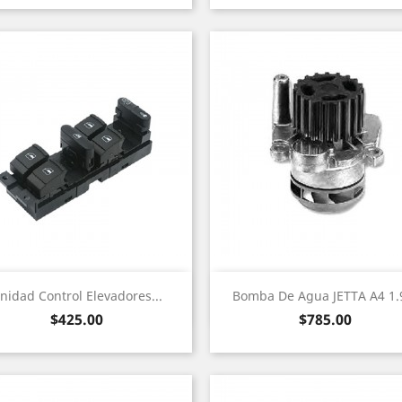
Vista rápida
Vista rápida


nidad Control Elevadores...
Bomba De Agua JETTA A4 1.9
Precio
Precio
$425.00
$785.00