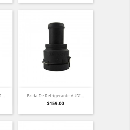
Vista rápida

...
Brida De Refrigerante AUDI...
Precio
$159.00