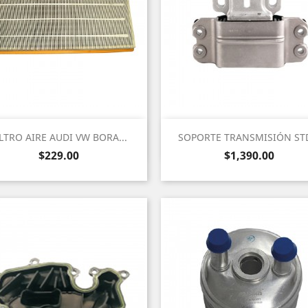
Vista rápida
Vista rápida


ILTRO AIRE AUDI VW BORA...
SOPORTE TRANSMISIÓN STD
Precio
Precio
$229.00
$1,390.00