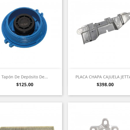
Vista rápida
Vista rápida


Tapón De Depósito De...
PLACA CHAPA CAJUELA JETTA
Precio
Precio
$125.00
$398.00