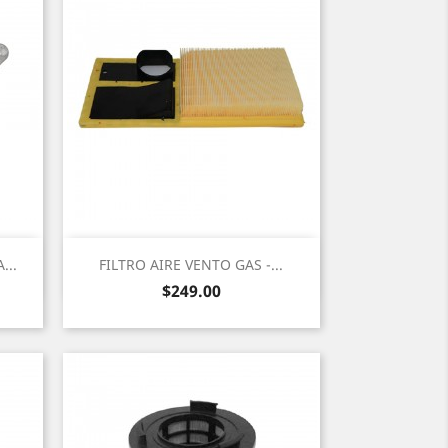
Vista rápida

...
FILTRO AIRE VENTO GAS -...
Precio
$249.00