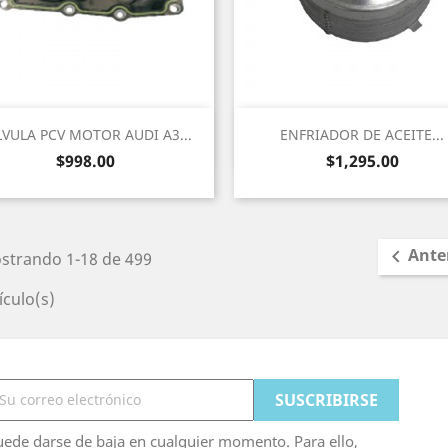
Vista rápida
Vista rápida


LVULA PCV MOTOR AUDI A3...
ENFRIADOR DE ACEITE...
Precio
Precio
$998.00
$1,295.00
Ante

strando 1-18 de 499
ículo(s)
ede darse de baja en cualquier momento. Para ello,