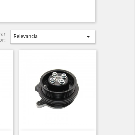
rar
Relevancia

or: