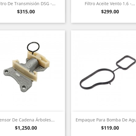
Vista rápida
Vista rápida


iltro De Transmisión DSG -...
Filtro Aceite Vento 1.6 -...
Precio
Precio
$315.00
$299.00
Vista rápida
Vista rápida


ensor De Cadena Árboles...
Empaque Para Bomba De Agua
Precio
Precio
$1,250.00
$119.00