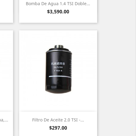
Vista rápida

Bomba De Agua 1.4 TSI Doble...
Precio
$3,590.00
Vista rápida

,...
Filtro De Aceite 2.0 TSI -...
Precio
$297.00