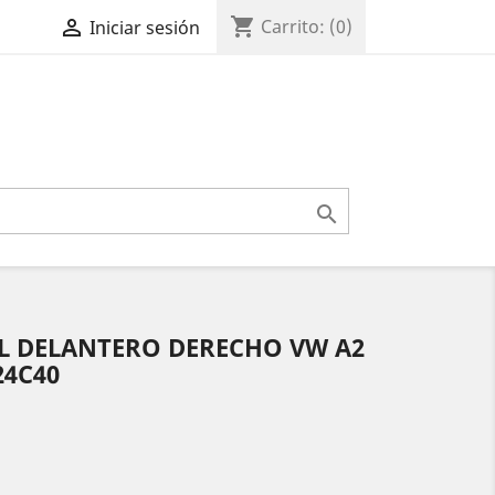
shopping_cart

Carrito:
(0)
Iniciar sesión

 DELANTERO DERECHO VW A2
24C40